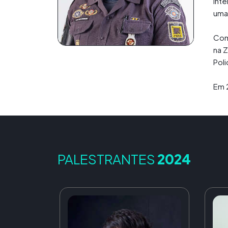
inte
uma
Com
na 
Pol
Em 
PALESTRANTES
2024