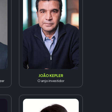
JOÃO KEPLER
zer
O anjo investidor