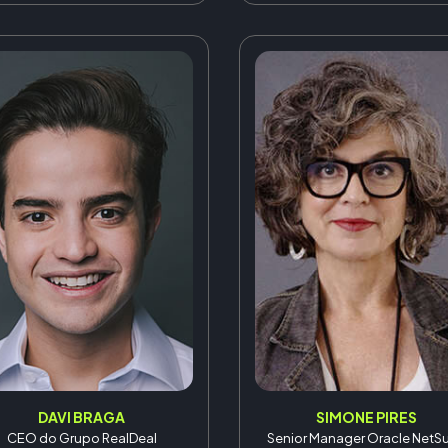
DAVI BRAGA
SIMONE PIRES
CEO do Grupo RealDeal
Senior Manager Oracle NetSu