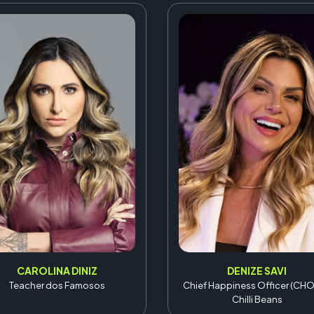
CAROLINA DINIZ
DENIZE SAVI
Teacher dos Famosos
Chief Happiness Officer (CHO
Chilli Beans