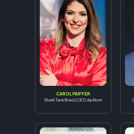
CAROL PAIFFER
Shark Tank Brasil | CEO da Atom
C