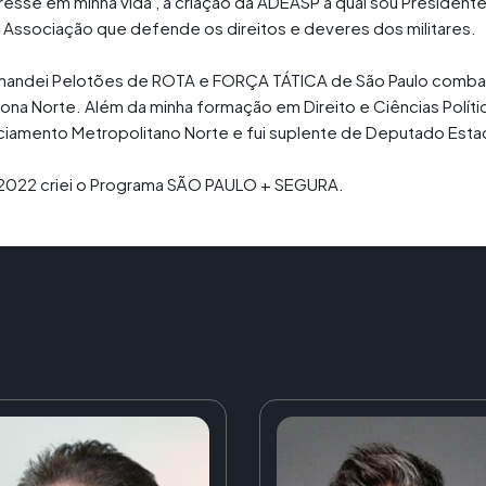
resse em minha vida , a criação da ADEASP a qual sou Presidente
 Associação que defende os direitos e deveres dos militares.
andei Pelotões de ROTA e FORÇA TÁTICA de São Paulo combate
Zona Norte. Além da minha formação em Direito e Ciências Polí
iciamento Metropolitano Norte e fui suplente de Deputado Esta
2022 criei o Programa SÃO PAULO + SEGURA.