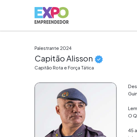
Palestrante 2024
Capitão Alisson
Capitão Rota e Força Tática
Desd
Gui
Lem
O Q
45 a