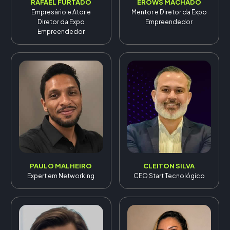
RAFAEL FURTADO
ÉROWS MACHADO
Empresário e Ator e
Mentor e Diretor da Expo
Diretor da Expo
Empreendedor
Empreendedor
PAULO MALHEIRO
CLEITON SILVA
Expert em Networking
CEO Start Tecnológico