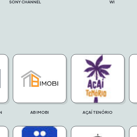
SONY CHANNEL
WI
N
AB IMOBI
AÇAÍ TENÓRIO