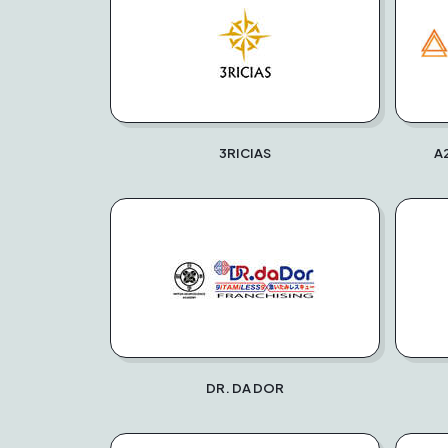
3RICIAS
A
DR. DA DOR