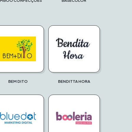
MBOO CONFECÇÕES
BASECOLOR
BEM DITO
BENDITTA HORA