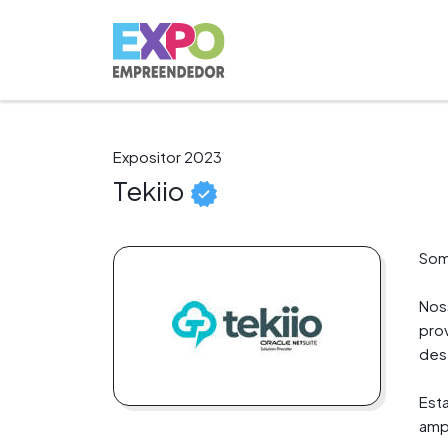
Expositor 2023
Tekiio
Somo
Nos
prov
des
Est
ampl