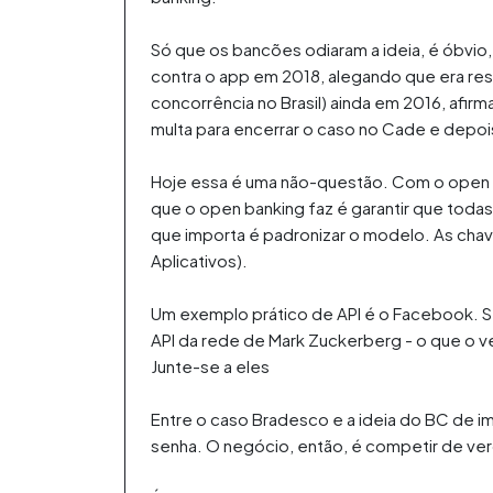
Só que os bancões odiaram a ideia, é óbvio,
contra o app em 2018, alegando que era res
concorrência no Brasil) ainda em 2016, afi
multa para encerrar o caso no Cade e depois
Hoje essa é uma não-questão. Com o open b
que o open banking faz é garantir que todas
que importa é padronizar o modelo. As chav
Aplicativos).
Um exemplo prático de API é o Facebook. S
API da rede de Mark Zuckerberg - o que o v
Junte-se a eles
Entre o caso Bradesco e a ideia do BC de i
senha. O negócio, então, é competir de ver