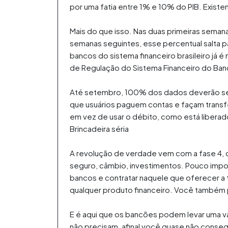
por uma fatia entre 1% e 10% do PIB. Existem 
Mais do que isso. Nas duas primeiras seman
semanas seguintes, esse percentual salta p
bancos do sistema financeiro brasileiro já é
de Regulação do Sistema Financeiro do Banco
Até setembro, 100% dos dados deverão ser 
que usuários paguem contas e façam transfe
em vez de usar o débito, como está liberado
Brincadeira séria
A revolução de verdade vem com a fase 4, q
seguro, câmbio, investimentos. Pouco impo
bancos e contratar naquele que oferecer a ta
qualquer produto financeiro. Você também p
E é aqui que os bancões podem levar uma va
não precisam, afinal você quase não conse