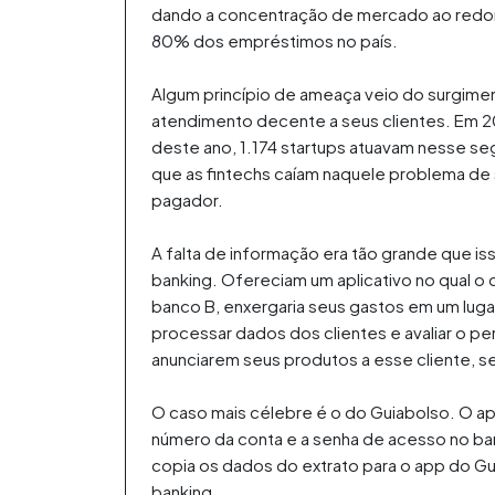
dando a concentração de mercado ao redor 
80% dos empréstimos no país.
Algum princípio de ameaça veio do surgimen
atendimento decente a seus clientes. Em 20
deste ano, 1.174 startups atuavam nesse s
que as fintechs caíam naquele problema de 
pagador.
A falta de informação era tão grande que is
banking. Ofereciam um aplicativo no qual o c
banco B, enxergaria seus gastos em um luga
processar dados dos clientes e avaliar o per
anunciarem seus produtos a esse cliente, s
O caso mais célebre é o do Guiabolso. O apli
número da conta e a senha de acesso no banc
copia os dados do extrato para o app do 
banking.