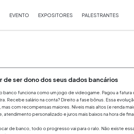
EVENTO
EXPOSITORES
PALESTRANTES
 de ser dono dos seus dados bancários
com o banco funciona como um jogo de videogame. Pagou a fatur
ra. Recebe salário na conta? Direito a fase bônus. Essa evoluç
s, mas com recompensas maiores. Níveis mais altos (e renda mai
 atendimento personalizado e juros mais baixos na hora de finan
ar de banco, todo o progresso vai para o ralo. Não existe essa 