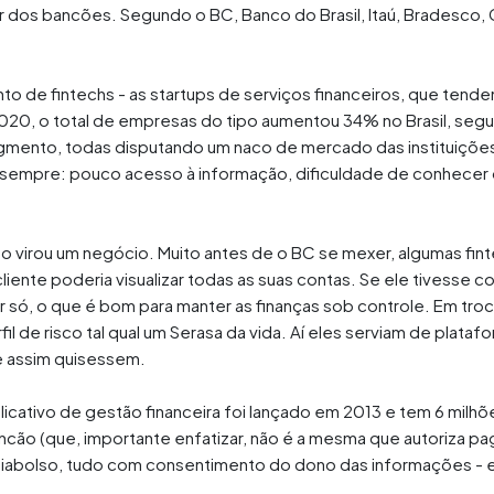
dos bancões. Segundo o BC, Banco do Brasil, Itaú, Bradesco,
to de fintechs - as startups de serviços financeiros, que tend
20, o total de empresas do tipo aumentou 34% no Brasil, segun
egmento, todas disputando um naco de mercado das instituições
sempre: pouco acesso à informação, dificuldade de conhecer o c
so virou um negócio. Muito antes de o BC se mexer, algumas fin
liente poderia visualizar todas as suas contas. Se ele tivesse c
r só, o que é bom para manter as finanças sob controle. Em tr
fil de risco tal qual um Serasa da vida. Aí eles serviam de plat
e assim quisessem.
cativo de gestão financeira foi lançado em 2013 e tem 6 milhões
ão (que, importante enfatizar, não é a mesma que autoriza pag
Guiabolso, tudo com consentimento do dono das informações -