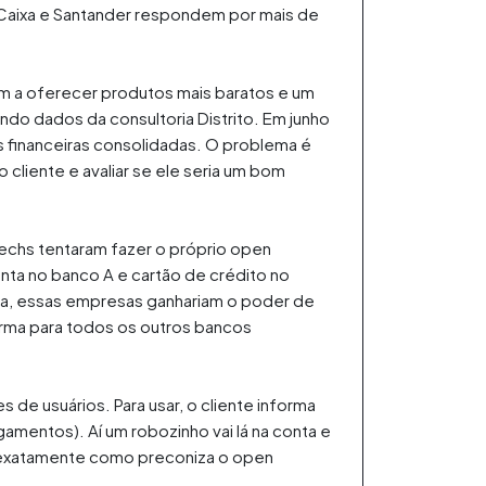
 Caixa e Santander respondem por mais de
em a oferecer produtos mais baratos e um
do dados da consultoria Distrito. Em junho
 financeiras consolidadas. O problema é
liente e avaliar se ele seria um bom
techs tentaram fazer o próprio open
onta no banco A e cartão de crédito no
oca, essas empresas ganhariam o poder de
aforma para todos os outros bancos
 de usuários. Para usar, o cliente informa
amentos). Aí um robozinho vai lá na conta e
 exatamente como preconiza o open