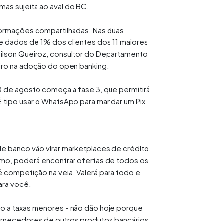
 mas sujeita ao aval do BC.
nformações compartilhadas. Nas duas
de dados de 1% dos clientes dos 11 maiores
ardilson Queiroz, consultor do Departamento
neiro na adoção do open banking.
 de agosto começa a fase 3, que permitirá
É tipo usar o WhatsApp para mandar um Pix
e banco vão virar marketplaces de crédito,
imo, poderá encontrar ofertas de todos os
 é competição na veia. Valerá para todo e
ara você.
to a taxas menores - não dão hoje porque
ornecedores de outros produtos bancários,