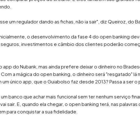
endo.
se um regulador dando as fichas, não ia sair", diz Queiroz, do B
inicialmente, o desenvolvimento da fase 4 do open banking deve 
 seguros, investimentos e câmbio dos clientes poderão começ
do app do Nubank, mas ainda prefere deixar o dinheiro no Brade
e. Com a mágica do open banking, o dinheiro será "resgatado" lá 
 um único app, que o Guiabolso faz desde 2013? Passa a ser o 
e um banco que achar mais funcional sem ter nenhum serviço fin
i sair. E, quando ela chegar, o open banking terá, nas palavra
em para conquistar a sua fidelidade.