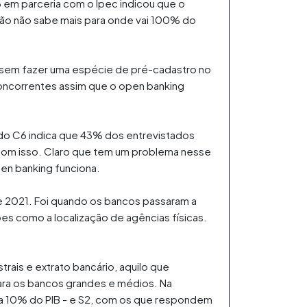
6 em parceria com o Ipec indicou que o
ão não sabe mais para onde vai 100% do
assem fazer uma espécie de pré-cadastro no
 concorrentes assim que o open banking
do C6 indica que 43% dos entrevistados
 com isso. Claro que tem um problema nesse
en banking funciona.
de 2021. Foi quando os bancos passaram a
s como a localização de agências físicas.
rais e extrato bancário, aquilo que
para os bancos grandes e médios. Na
r a 10% do PIB - e S2, com os que respondem