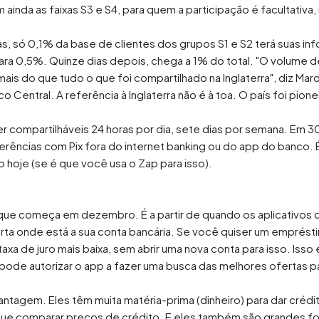
ainda as faixas S3 e S4, para quem a participação é facultativa,
as, só 0,1% da base de clientes dos grupos S1 e S2 terá suas i
ara 0,5%. Quinze dias depois, chega a 1% do total. "O volume 
 mais do que tudo o que foi compartilhado na Inglaterra", diz M
 Central. A referência à Inglaterra não é à toa. O país foi pio
compartilháveis 24 horas por dia, sete dias por semana. Em 30
rências com Pix fora do internet banking ou do app do banco. 
 hoje (se é que você usa o Zap para isso).
ue começa em dezembro. É a partir de quando os aplicativos d
rta onde está a sua conta bancária. Se você quiser um emprést
xa de juro mais baixa, sem abrir uma nova conta para isso. Isso
ode autorizar o app a fazer uma busca das melhores ofertas p
ntagem. Eles têm muita matéria-prima (dinheiro) para dar crédi
gue comparar preços de crédito. E eles também são grandes f