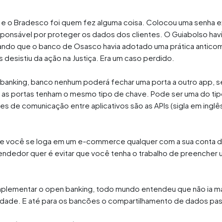
 e o Bradesco foi quem fez alguma coisa. Colocou uma senha extr
ponsável por proteger os dados dos clientes. O Guiabolso havi
rmando que o banco de Osasco havia adotado uma prática antico
 desistiu da ação na Justiça. Era um caso perdido.
anking, banco nenhum poderá fechar uma porta a outro app, se 
 as portas tenham o mesmo tipo de chave. Pode ser uma do tipo 
es de comunicação entre aplicativos são as APIs (sigla em ingl
e você se loga em um e-commerce qualquer com a sua conta da 
endedor quer é evitar que você tenha o trabalho de preencher 
mplementar o open banking, todo mundo entendeu que não ia mai
dade. E até para os bancões o compartilhamento de dados passo