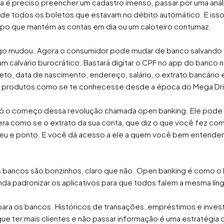
nta é preciso preencher um cadastro imenso, passar por uma aná
a de todos os boletos que estavam no débito automático. E iss
tipo que mantém as contas em dia ou um caloteiro contumaz.
jogo mudou. Agora o consumidor pode mudar de banco salvando 
m calvário burocrático. Bastará digitar o CPF no app do banco 
o, data de nascimento, endereço, salário, o extrato bancário e 
ecer produtos como se te conhecesse desde a época do Mega Dr
 só o começo dessa revolução chamada open banking. Ele pode 
ra como se o extrato da sua conta, que diz o que você fez com
eu e ponto. E você dá acesso a ele a quem você bem entender.
s bancos são bonzinhos, claro que não. Open banking é como o
a padronizar os aplicativos para que todos falem a mesma líng
 para os bancos. Históricos de transações, empréstimos e inve
 que ter mais clientes e não passar informação é uma estratégia 