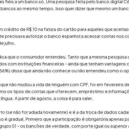
s fiéis a um banco só. Uma pesquisa feita pelo banco digital C
,6 bancos ao mesmo tempo. Isso quer dizer que mesmo um banc
 crédito de R$ 10 na fatura do cartão para aqueles que aceit
ente precisava autorizar o banco espanhol a acessar contas nos
e julho.
ndica que o consumidor entendeu. Tanto que a mesma pesquisa 
dos com instituições financeiras - ainda que tenham vantagens
 (56%) disse que ainda não conhece ou não entendeu como o op
e, que não mudou a vida de ninguém com CPF, foi em fevereiro 
mo os tipos de contas que oferecem, empréstimo e informaçõe
gua. A partir de agosto, a coisa é para valer.
 (se não for adiada novamente) e é a da troca de dados cadast
é gradual. Primeiro que a participação é obrigatória apenas 
 grupo S1 - os bancões de verdade, com porte igual ou superio